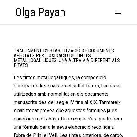
TRACTAMENT D’ESTABILITZACIÓ DE DOCUMENTS
AFECTATS PER L’OXIDACIÓ DE TINTES
METAL·LOGÀL·LIQUES: UNA ALTRA VIA DIFERENT ALS
FITATS
Les tintes metal·logàl·liques, la composició
principal de les quals és el sulfat ferrós, han estat
utilitzades amb normalitat en els documents
manuscrits des del segle IV fins al XIX. Tanmateix,
s’han trobat proves que aquestes fórmules ja es
coneixien molt abans. Un exemple n’és que trobem
una fórmula per a la seva elaboració recollida a
l’obra de Plini el Vell. Les tintes anteriors, de carbó,