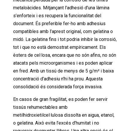
metaloàcides. Mitjançant l’adhesió d’una làmina
s’enforteix i es recupera la funcionalitat del
document. És preferible fer-ho amb adhesius
compatibles amb l’aprest original, com gelatina o
midó. La gelatina fins i tot podria inhibir la corrosió,
tot i que no està demostrat empíricament. Els
èsters de cel·losa, encara que no són afins, no són
atacats pels microorganismes i es poden aplicar
en fred. Amb un tissú de menys de 5 g/m² i baixa
concentració d’adhesiu n’hi ha prou. Aquesta
consolidació és considerada força invasiva.
En casos de gran fragilitat, es poden fer servir
tissús rehumectables amb
metilhidroxietilcel·lulosa dissolta en aigua, etanol,
o gelatina. Això evita l’excés d’humitat i no
requereix desmuntar llibres. Una altra opció és el