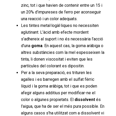
zinc, tot i que havien de contenir entre un 15 i
un 20% d’impureses de ferro per aconseguir
una reacció i un color adequats.
Les tintes metal·logàl·liques no necessiten
aglutinant. L’àcid amb efecte mordent
s’adhereix al suport i no és necessària l’acció
d’una
goma
. En aquest cas, la goma aràbiga o
altres substàncies com la mel espesseixen la
tinta, li donen viscositat i eviten que les
partícules del colorant es dipositin.
Per a la seva preparació, es trituren les
agalles i es barregen amb el sulfat fèrric
líquid i la goma aràbiga, tot i que es poden
afegir alguns additius per modificar-ne el
color o algunes propietats. El
dissolvent
és
l’aigua, que ha de ser el més pura possible. En
alguns casos s’ha utilitzat com a dissolvent vi