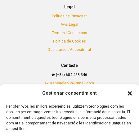
Legal
Política de Privacitat
Avís Legal
Termes i Condicions
Política de Cookies
Declaració d’Accesibilitat
Contacte
☎️
(+34) 684 458 346
✉️ ireneadler72@gmail.com
📍
Barcelona
Gestionar consentimient
Per oferir-vos les millors experiències, utilitzem tecnologies com les
cookies per emmagatzemar i/o accedir a la informació del dispositiu. El
consentiment d'aquestes tecnologies ens permetrà processar dades
com ara el comportament de navegació o les identificacions úniques en
Tots els drets reservats © Olga Payan 2025
aquest lloc.