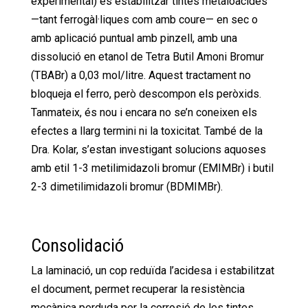
experimental) és estabilitzar tintes metaloàcides
—tant ferrogàl·liques com amb coure— en sec o
amb aplicació puntual amb pinzell, amb una
dissolució en etanol de Tetra Butil Amoni Bromur
(TBABr) a 0,03 mol/litre. Aquest tractament no
bloqueja el ferro, però descompon els peròxids.
Tanmateix, és nou i encara no se’n coneixen els
efectes a llarg termini ni la toxicitat. També de la
Dra. Kolar, s’estan investigant solucions aquoses
amb etil 1-3 metilimidazoli bromur (EMIMBr) i butil
2-3 dimetilimidazoli bromur (BDMIMBr).
Consolidació
La laminació, un cop reduïda l’acidesa i estabilitzat
el document, permet recuperar la resistència
mecànica perduda per la corrosió de les tintes