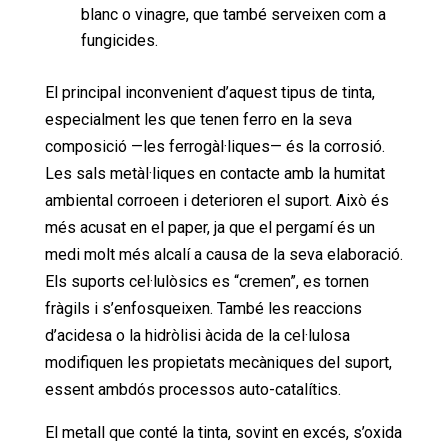
blanc o vinagre, que també serveixen com a
fungicides.
El principal inconvenient d’aquest tipus de tinta,
especialment les que tenen ferro en la seva
composició —les ferrogàl·liques— és la corrosió.
Les sals metàl·liques en contacte amb la humitat
ambiental corroeen i deterioren el suport. Això és
més acusat en el paper, ja que el pergamí és un
medi molt més alcalí a causa de la seva elaboració.
Els suports cel·lulòsics es “cremen”, es tornen
fràgils i s’enfosqueixen. També les reaccions
d’acidesa o la hidròlisi àcida de la cel·lulosa
modifiquen les propietats mecàniques del suport,
essent ambdós processos auto-catalítics.
El metall que conté la tinta, sovint en excés, s’oxida