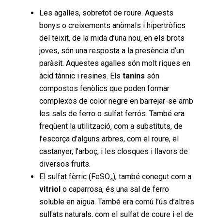
Les agalles, sobretot de roure. Aquests
bonys o creixements anòmals i hipertròfics
del teixit, de la mida d’una nou, en els brots
joves, són una resposta a la presència d’un
paràsit. Aquestes agalles són molt riques en
àcid tànnic i resines. Els
tanins
són
compostos fenòlics que poden formar
complexos de color negre en barrejar-se amb
les sals de ferro o sulfat ferrós. També era
freqüent la utilització, com a substituts, de
l’escorça d’alguns arbres, com el roure, el
castanyer, l’arboç, i les closques i llavors de
diversos fruits.
El sulfat fèrric (FeSO₄), també conegut com a
vitriol
o caparrosa, és una sal de ferro
soluble en aigua. També era comú l’ús d’altres
sulfats naturals, com el sulfat de coure i el de