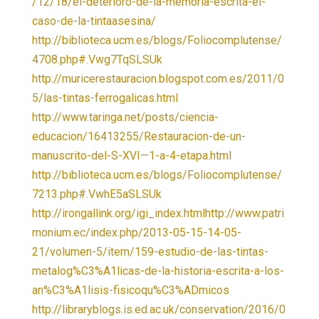
/12/18/el-deterioro-de-la-memoria-escrita-el-
caso-de-la-tintaasesina/
http://biblioteca.ucm.es/blogs/Foliocomplutense/
4708.php#.Vwg7TqSLSUk
http://muricerestauracion.blogspot.com.es/2011/0
5/las-tintas-ferrogalicas.html
http://www.taringa.net/posts/ciencia-
educacion/16413255/Restauracion-de-un-
manuscrito-del-S-XVI—1-a-4-etapa.html
http://biblioteca.ucm.es/blogs/Foliocomplutense/
7213.php#.VwhE5aSLSUk
http://irongallink.org/igi_index.htmlhttp://www.patri
monium.ec/index.php/2013-05-15-14-05-
21/volumen-5/item/159-estudio-de-las-tintas-
metalog%C3%A1licas-de-la-historia-escrita-a-los-
an%C3%A1lisis-fisicoqu%C3%ADmicos
http://libraryblogs.is.ed.ac.uk/conservation/2016/0