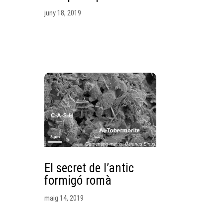
juny 18, 2019
El secret de l’antic
formigó romà
maig 14, 2019