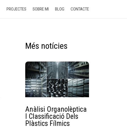
S
PROJECTES
SOBRE MI
BLOG
CONTACTE
Més notícies
e
Anàlisi Organolèptica
I Classificació Dels
Plàstics Fílmics