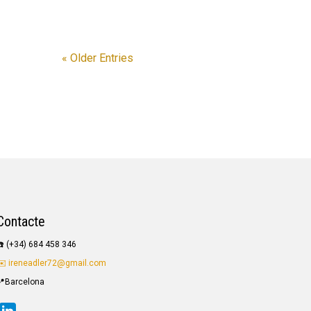
« Older Entries
Contacte
☎️
(+34) 684 458 346
✉️ ireneadler72@gmail.com
📍
Barcelona